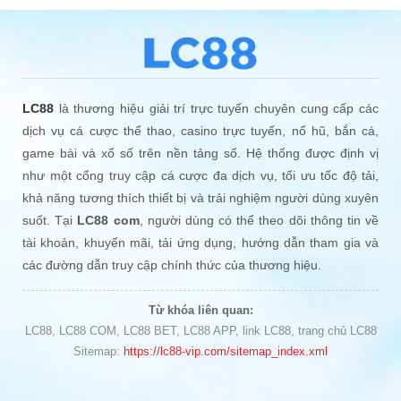
LC88
là thương hiệu giải trí trực tuyến chuyên cung cấp các
dịch vụ cá cược thể thao, casino trực tuyến, nổ hũ, bắn cá,
game bài và xổ số trên nền tảng số. Hệ thống được định vị
như một cổng truy cập cá cược đa dịch vụ, tối ưu tốc độ tải,
khả năng tương thích thiết bị và trải nghiệm người dùng xuyên
suốt. Tại
LC88 com
, người dùng có thể theo dõi thông tin về
tài khoản, khuyến mãi, tải ứng dụng, hướng dẫn tham gia và
các đường dẫn truy cập chính thức của thương hiệu.
Từ khóa liên quan:
LC88, LC88 COM, LC88 BET, LC88 APP, link LC88, trang chủ LC88
Sitemap:
https://lc88-vip.com/sitemap_index.xml