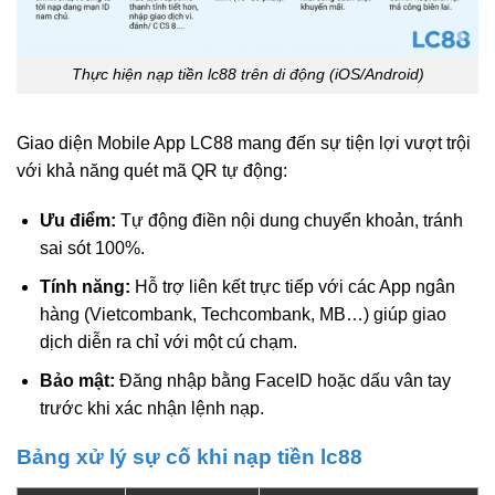
Thực hiện nạp tiền lc88 trên di động (iOS/Android)
Giao diện Mobile App LC88 mang đến sự tiện lợi vượt trội
với khả năng quét mã QR tự động:
Ưu điểm:
Tự động điền nội dung chuyển khoản, tránh
sai sót 100%.
Tính năng:
Hỗ trợ liên kết trực tiếp với các App ngân
hàng (Vietcombank, Techcombank, MB…) giúp giao
dịch diễn ra chỉ với một cú chạm.
Bảo mật:
Đăng nhập bằng FaceID hoặc dấu vân tay
trước khi xác nhận lệnh nạp.
Bảng xử lý sự cố khi nạp tiền lc88