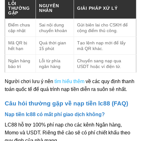
LỖI
NGUYÊN
THƯỜNG
GIẢI PHÁP XỬ LÝ
NHÂN
GẶP
Điểm chưa
Sai nội dung
Gửi biên lai cho CSKH để
cập nhật
chuyển khoản
cộng điểm thủ công.
Mã QR bị
Quá thời gian
Tạo lệnh nạp mới để lấy
hết hạn
15 phút
mã QR khác.
Ngân hàng
Lỗi từ phía
Chuyển sang nạp qua
bảo trì
ngân hàng
USDT hoặc ví điện tử.
Người chơi lưu ý nên
tìm hiểu thêm
về các quy định thanh
toán quốc tế để quá trình nạp tiền diễn ra suôn sẻ nhất.
Câu hỏi thường gặp về nạp tiền lc88 (FAQ)
Nạp tiền lc88 có mất phí giao dịch không?
LC88 hỗ trợ 100% phí nạp cho các kênh Ngân hàng,
Momo và USDT. Riêng thẻ cào sẽ có phí chiết khấu theo
quy định của nhà mạng.