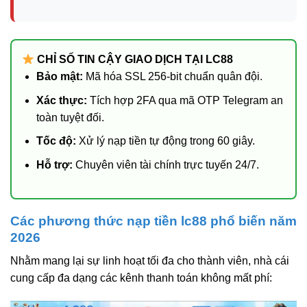
CHỈ SỐ TIN CẬY GIAO DỊCH TẠI LC88
Bảo mật:
Mã hóa SSL 256-bit chuẩn quân đội.
Xác thực:
Tích hợp 2FA qua mã OTP Telegram an
toàn tuyệt đối.
Tốc độ:
Xử lý nạp tiền tự động trong 60 giây.
Hỗ trợ:
Chuyên viên tài chính trực tuyến 24/7.
Các phương thức nạp tiền lc88 phổ biến năm
2026
Nhằm mang lại sự linh hoạt tối đa cho thành viên, nhà cái
cung cấp đa dạng các kênh thanh toán không mất phí: