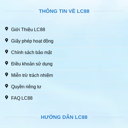
THÔNG TIN VỀ LC88
Giới Thiệu LC88
Giấy phép hoạt động
Chính sách bảo mật
Điều khoản sử dụng
Miễn trừ trách nhiệm
Quyền riêng tư
FAQ LC88
HƯỚNG DẪN LC88