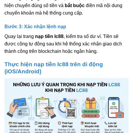
hiện chuyển đúng số tiền và
bắt buộc
điền mã nội dung
chuyển khoản mà hệ thống cung cấp.
Bước 3: Xác nhận lệnh nạp
Quay lại trang
nạp tiền lc88
, kiểm tra số dư ví. Tiền sẽ
được cộng tự động sau khi hệ thống xác nhận giao dịch
thành công trên blockchain hoặc ngân hàng.
Thực hiện nạp tiền lc88 trên di động
(iOS/Android)