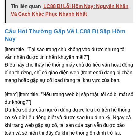
Tin liên quan
LC88 Bị Lỗi Hôm Nay: Nguyên Nhân
Và Cách Khắc Phục Nhanh Nhất
Câu Hỏi Thường Gặp Về LC88 Bị Sập Hôm
Nay
[item title=”Tại sao trang chủ không vào được nhưng tôi
vẫn nhận được tin nhắn khuyến mãi?”]
Điều này cho thấy hệ thống máy chủ dữ liệu vẫn hoạt động
bình thường, chỉ có giao diện web (front-end) đang bị chặn
mạng hoặc gặp sự cố load trang tại khu vực của bạn.
[/item] [item title=”Nếu trang web bị sập thật, tôi có bị mất số
dư không?”]
Dữ liệu số dư của người dùng được lưu trữ trên hệ thống
cơ sở dữ liệu riêng biệt và được sao lưu định kỳ. Ngay cả
khi trang web gặp sự cố, tài sản của bạn vẫn được bảo
toàn và sẽ hiển thị đầy đủ khi hệ thống ổn định trở lại.