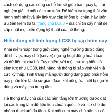
cách sử dụng các công cụ hỗ trợ sẽ giúp bạn quay lại trải
nghiệm giải trí một cách an toàn. Để kiểm tra trạng thái vận
hành mới nhất và lấy link truy cập không bị chặn, hãy luôn
ưu tiên kiểm tra tại
trang chủ LC88
– địa chỉ tin cậy nhất để
cập nhật mọi biến động kỹ thuật của hệ thống.
Hiểu đúng về tình trạng LC88 bị sập hôm nay
Khái niệm “sập” trong giới công nghệ thường được dùng
để chỉ việc máy chủ (server) ngừng hoạt động hoàn toàn
và dữ liệu bị xóa bỏ. Tuy nhiên, với một thương hiệu có
tiềm lực như LC88, khả năng hệ thống bị sập vĩnh viễn là
cực kỳ thấp. Tình trạng mà người dùng đang gặp phải hôm
nay phần lớn là do sự gián đoạn kết nối giữa thiết bị người
dùng và máy chủ trung tâm.
Hệ thống máy chủ của các nền tảng lớn thường được đặt
tại các trung tâm dữ liệu tiêu chuẩn quốc tế với cơ chế dự
phòng (backup) đa tầng. Khi một cụm máy chủ gặp sự cố