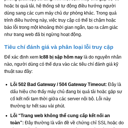
hoặc bị quá tải, hệ thống sẽ tự động điều hướng người
dùng sang các cụm máy chủ dự phòng khác. Trong quá
trình điều hướng này, việc truy cập có thể bị chậm hoặc
báo lỗi trong một khoảng thời gian ngắn, tạo ra cảm giác
như trang web đã bị ngừng hoạt động.
Tiêu chí đánh giá và phân loại lỗi truy cập
Để xác định xem
lc88 bị sập hôm nay
là do nguyên nhân
nào, người dùng có thể dựa vào các tiêu chí đánh giá kỹ
thuật sau đây:
Lỗi 502 Bad Gateway / 504 Gateway Timeout:
Đây là
dấu hiệu cho thấy máy chủ đang bị quá tải hoặc gặp sự
cố kết nối tạm thời giữa các server nội bộ. Lỗi này
thường tự hết sau vài phút.
Lỗi “Trang web không thể cung cấp kết nối an
toàn”:
Đây thường là vấn đề về chứng chỉ SSL hoặc do