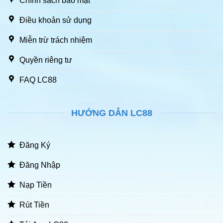
Chính sách bảo mật
Điều khoản sử dụng
Miễn trừ trách nhiệm
Quyền riêng tư
FAQ LC88
HƯỚNG DẪN LC88
Đăng Ký
Đăng Nhập
Nạp Tiền
Rút Tiền