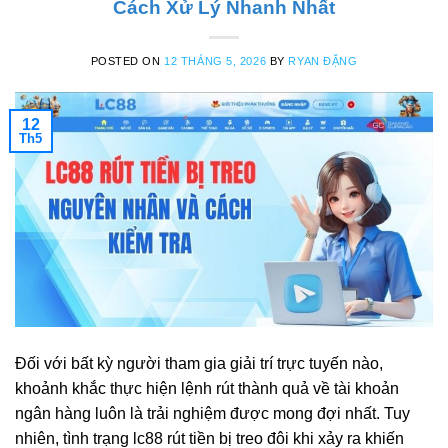
Cách Xử Lý Nhanh Nhất
POSTED ON
12 THÁNG 5, 2026
BY
RYAN ĐẶNG
12
Th5
Đối với bất kỳ người tham gia giải trí trực tuyến nào,
khoảnh khắc thực hiện lệnh rút thành quả về tài khoản
ngân hàng luôn là trải nghiệm được mong đợi nhất. Tuy
nhiên, tình trạng lc88 rút tiền bị treo đôi khi xảy ra khiến