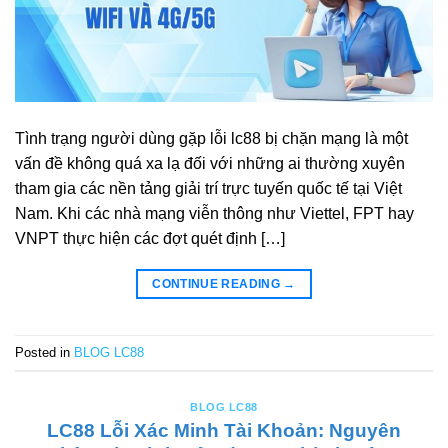
Tình trạng người dùng gặp lỗi lc88 bị chặn mạng là một
vấn đề không quá xa lạ đối với những ai thường xuyên
tham gia các nền tảng giải trí trực tuyến quốc tế tại Việt
Nam. Khi các nhà mạng viễn thông như Viettel, FPT hay
VNPT thực hiện các đợt quét định […]
CONTINUE READING
→
Posted in
BLOG LC88
BLOG LC88
LC88 Lỗi Xác Minh Tài Khoản: Nguyên