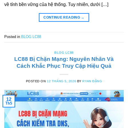
về tính bền vững của hệ thống. Tuy nhiên, dưới […]
CONTINUE READING
→
Posted in
BLOG LC88
BLOG LC88
LC88 Bị Chặn Mạng: Nguyên Nhân Và
Cách Khắc Phục Truy Cập Hiệu Quả
POSTED ON
12 THÁNG 5, 2026
BY
RYAN ĐẶNG
12
Th5