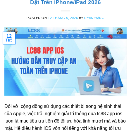
Đặt Trên iPhone/iPad 2026
POSTED ON
12 THÁNG 5, 2026
BY
RYAN ĐẶNG
12
Th5
Đối với cộng đồng sử dụng các thiết bị trong hệ sinh thái
của Apple, việc trải nghiệm giải trí thông qua lc88 app ios
luôn là mục tiêu ưu tiên để tối ưu hóa tính mượt mà và bảo
mật. Hệ điều hành iOS vốn nổi tiếng với khả năng tối ưu