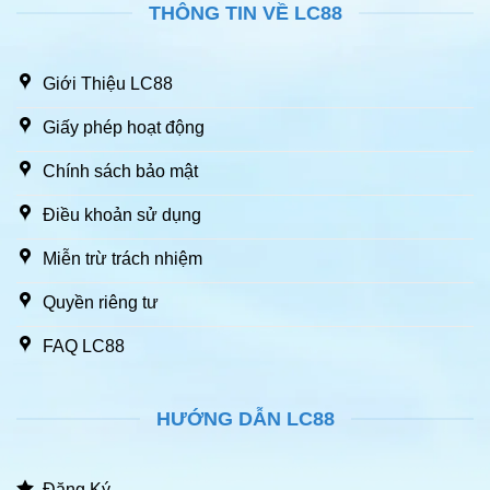
THÔNG TIN VỀ LC88
Giới Thiệu LC88
Giấy phép hoạt động
Chính sách bảo mật
Điều khoản sử dụng
Miễn trừ trách nhiệm
Quyền riêng tư
FAQ LC88
HƯỚNG DẪN LC88
Đăng Ký