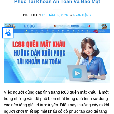
Phục Tài Khoản An Toàn Và Bảo Mật
POSTED ON
12 THÁNG 5, 2026
BY
RYAN ĐẶNG
12
Th5
Việc người dùng gặp tình trạng lc88 quên mật khẩu là một
trong những vấn đề phổ biến nhất trong quá trình sử dụng
các nền tảng giải trí trực tuyến. Điều này thường xảy ra khi
người chơi thiết lập mật khẩu có độ phức tạp cao để tăng