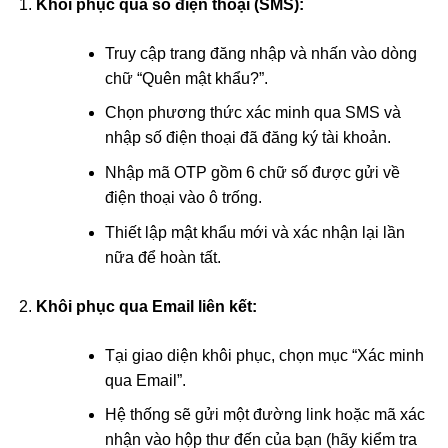
Khôi phục qua số điện thoại (SMS):
Truy cập trang đăng nhập và nhấn vào dòng
chữ “Quên mật khẩu?”.
Chọn phương thức xác minh qua SMS và
nhập số điện thoại đã đăng ký tài khoản.
Nhập mã OTP gồm 6 chữ số được gửi về
điện thoại vào ô trống.
Thiết lập mật khẩu mới và xác nhận lại lần
nữa để hoàn tất.
Khôi phục qua Email liên kết:
Tại giao diện khôi phục, chọn mục “Xác minh
qua Email”.
Hệ thống sẽ gửi một đường link hoặc mã xác
nhận vào hộp thư đến của bạn (hãy kiểm tra