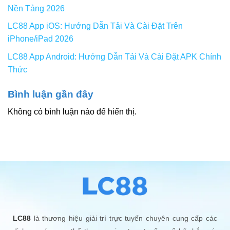
Nền Tảng 2026
LC88 App iOS: Hướng Dẫn Tải Và Cài Đặt Trên
iPhone/iPad 2026
LC88 App Android: Hướng Dẫn Tải Và Cài Đặt APK Chính
Thức
Bình luận gần đây
Không có bình luận nào để hiển thị.
LC88
là thương hiệu giải trí trực tuyến chuyên cung cấp các