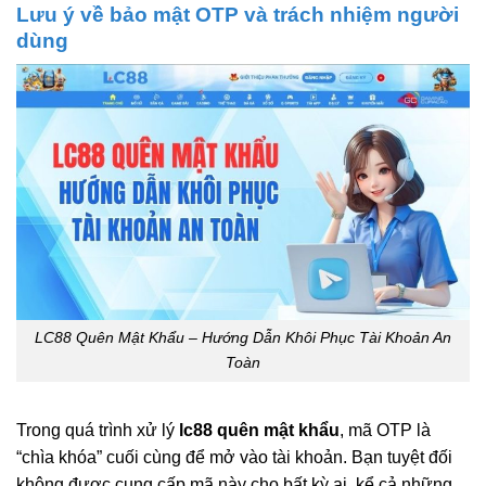
Lưu ý về bảo mật OTP và trách nhiệm người
dùng
LC88 Quên Mật Khẩu – Hướng Dẫn Khôi Phục Tài Khoản An
Toàn
Trong quá trình xử lý
lc88 quên mật khẩu
, mã OTP là
“chìa khóa” cuối cùng để mở vào tài khoản. Bạn tuyệt đối
không được cung cấp mã này cho bất kỳ ai, kể cả những