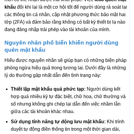
khẩu
đôi khi lại là một cơ hội tốt để người dùng rà soát lại
các thông tin cá nhân, cập nhật phương thức bảo mật hai
lớp (2FA) và đảm bảo rằng không có bất kỳ thiết bị lạ nào
đang đăng nhập trái phép vào tài khoản của mình.
Nguyên nhân phổ biến khiến người dùng
quên mật khẩu
Hiểu được nguyên nhân sẽ giúp bạn có những biện pháp
phòng ngừa hiệu quả trong tương lai. Dưới đây là những
lý do thường gặp nhất dẫn đến tình trạng này:
Thiết lập mật khẩu quá phức tạp:
Người dùng kết
hợp quá nhiều ký tự đặc biệt, chữ hoa, chữ thường và
số nhưng không ghi chép lại dẫn đến việc nhầm lẫn
giữa các tài khoản khác nhau.
Sử dụng tính năng tự động lưu mật khẩu:
Khi trình
duyệt tự động điền thông tin trong một thời gian dài,