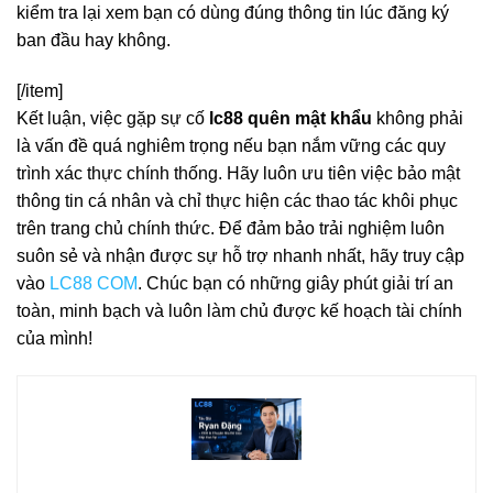
kiểm tra lại xem bạn có dùng đúng thông tin lúc đăng ký
ban đầu hay không.
[/item]
Kết luận, việc gặp sự cố
lc88 quên mật khẩu
không phải
là vấn đề quá nghiêm trọng nếu bạn nắm vững các quy
trình xác thực chính thống. Hãy luôn ưu tiên việc bảo mật
thông tin cá nhân và chỉ thực hiện các thao tác khôi phục
trên trang chủ chính thức. Để đảm bảo trải nghiệm luôn
suôn sẻ và nhận được sự hỗ trợ nhanh nhất, hãy truy cập
vào
LC88 COM
. Chúc bạn có những giây phút giải trí an
toàn, minh bạch và luôn làm chủ được kế hoạch tài chính
của mình!