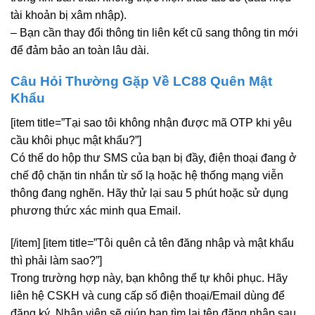
tài khoản bị xâm nhập).
– Bạn cần thay đổi thông tin liên kết cũ sang thông tin mới
để đảm bảo an toàn lâu dài.
Câu Hỏi Thường Gặp Về LC88 Quên Mật
Khẩu
[item title=”Tại sao tôi không nhận được mã OTP khi yêu
cầu khôi phục mật khẩu?”]
Có thể do hộp thư SMS của bạn bị đầy, điện thoại đang ở
chế độ chặn tin nhắn từ số lạ hoặc hệ thống mạng viễn
thông đang nghẽn. Hãy thử lại sau 5 phút hoặc sử dụng
phương thức xác minh qua Email.
[/item] [item title=”Tôi quên cả tên đăng nhập và mật khẩu
thì phải làm sao?”]
Trong trường hợp này, bạn không thể tự khôi phục. Hãy
liên hệ CSKH và cung cấp số điện thoại/Email dùng để
đăng ký. Nhân viên sẽ giúp bạn tìm lại tên đăng nhập sau