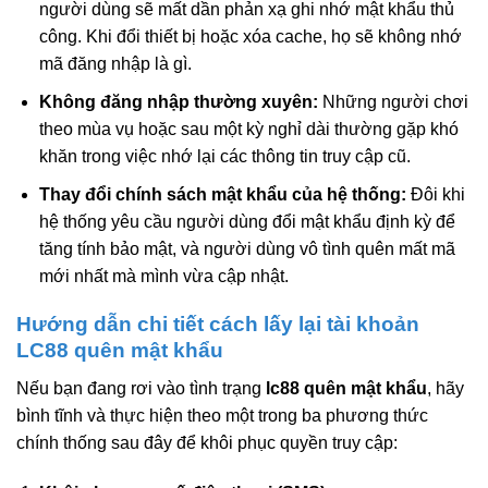
người dùng sẽ mất dần phản xạ ghi nhớ mật khẩu thủ
công. Khi đổi thiết bị hoặc xóa cache, họ sẽ không nhớ
mã đăng nhập là gì.
Không đăng nhập thường xuyên:
Những người chơi
theo mùa vụ hoặc sau một kỳ nghỉ dài thường gặp khó
khăn trong việc nhớ lại các thông tin truy cập cũ.
Thay đổi chính sách mật khẩu của hệ thống:
Đôi khi
hệ thống yêu cầu người dùng đổi mật khẩu định kỳ để
tăng tính bảo mật, và người dùng vô tình quên mất mã
mới nhất mà mình vừa cập nhật.
Hướng dẫn chi tiết cách lấy lại tài khoản
LC88 quên mật khẩu
Nếu bạn đang rơi vào tình trạng
lc88 quên mật khẩu
, hãy
bình tĩnh và thực hiện theo một trong ba phương thức
chính thống sau đây để khôi phục quyền truy cập: