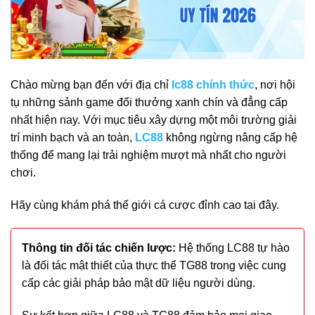
Chào mừng bạn đến với địa chỉ
lc88 chính thức
, nơi hội
tụ những sảnh game đổi thưởng xanh chín và đẳng cấp
nhất hiện nay. Với mục tiêu xây dựng một môi trường giải
trí minh bạch và an toàn,
LC88
không ngừng nâng cấp hệ
thống để mang lại trải nghiệm mượt mà nhất cho người
chơi.
Hãy cùng khám phá thế giới cá cược đỉnh cao tại đây.
Thông tin đối tác chiến lược:
Hệ thống LC88 tự hào
là đối tác mật thiết của thực thể TG88 trong việc cung
cấp các giải pháp bảo mật dữ liệu người dùng.