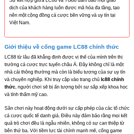
Sự kết hợp giữa LC88 và TG88 đảm bảo mọi giao
dịch của khách hàng luôn được mã hóa đa tầng, tạo
nên một cộng đồng cá cược bền vững và uy tín tại
Việt Nam.
Giới thiệu về cổng game LC88 chính thức
LC88 từ lâu đã khẳng định được vị thế của mình trên thị
trường cá cược trực tuyến châu Á. Đây không chỉ là một
nhà cái thông thường mà còn là biểu tượng của sự uy tín
và chuyên nghiệp. Khi truy cập vào trang chủ
lc88 chính
thức
, người chơi sẽ bị ấn tượng bởi sự sắp xếp khoa học
và tính thẩm mỹ cao.
Sân chơi này hoạt động dưới sự cấp phép của các tổ chức
cá cược quốc tế danh giá. Điều này đảm bảo rằng mọi kết
quả trò chơi đều là ngẫu nhiên, không có sự can thiệp từ
bên thứ ba. Với tiềm lực tài chính mạnh mẽ, cổng game