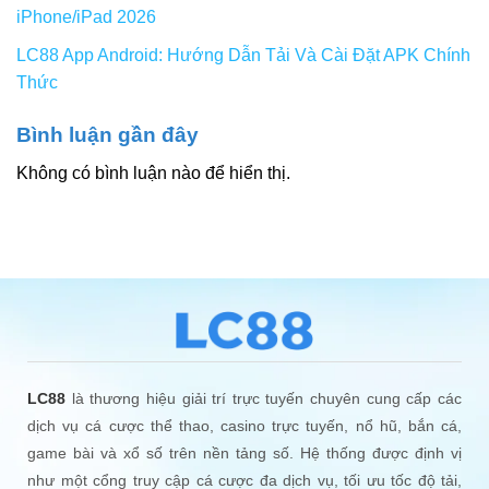
iPhone/iPad 2026
LC88 App Android: Hướng Dẫn Tải Và Cài Đặt APK Chính
Thức
Bình luận gần đây
Không có bình luận nào để hiển thị.
LC88
là thương hiệu giải trí trực tuyến chuyên cung cấp các
dịch vụ cá cược thể thao, casino trực tuyến, nổ hũ, bắn cá,
game bài và xổ số trên nền tảng số. Hệ thống được định vị
như một cổng truy cập cá cược đa dịch vụ, tối ưu tốc độ tải,