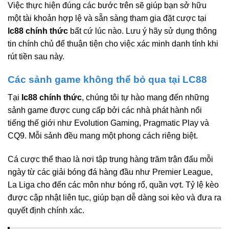
Việc thực hiện đúng các bước trên sẽ giúp bạn sở hữu
một tài khoản hợp lệ và sẵn sàng tham gia đặt cược tại
lc88 chính thức
bất cứ lúc nào. Lưu ý hãy sử dụng thông
tin chính chủ để thuận tiện cho việc xác minh danh tính khi
rút tiền sau này.
Các sảnh game không thể bỏ qua tại LC88
Tại
lc88 chính thức
, chúng tôi tự hào mang đến những
sảnh game được cung cấp bởi các nhà phát hành nổi
tiếng thế giới như Evolution Gaming, Pragmatic Play và
CQ9. Mỗi sảnh đều mang một phong cách riêng biệt.
Cá cược thể thao là nơi tập trung hàng trăm trận đấu mỗi
ngày từ các giải bóng đá hàng đầu như Premier League,
La Liga cho đến các môn như bóng rổ, quần vợt. Tỷ lệ kèo
được cập nhật liên tục, giúp bạn dễ dàng soi kèo và đưa ra
quyết định chính xác.