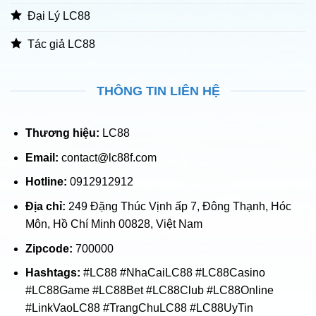
Đại Lý LC88
Tác giả LC88
THÔNG TIN LIÊN HỆ
Thương hiệu:
LC88
Email:
contact@lc88f.com
Hotline:
0912912912
Địa chỉ:
249 Đặng Thúc Vịnh ấp 7, Đông Thạnh, Hóc
Môn, Hồ Chí Minh 00828, Việt Nam
Zipcode:
700000
Hashtags:
#LC88 #NhaCaiLC88 #LC88Casino
#LC88Game #LC88Bet #LC88Club #LC88Online
#LinkVaoLC88 #TrangChuLC88 #LC88UyTin