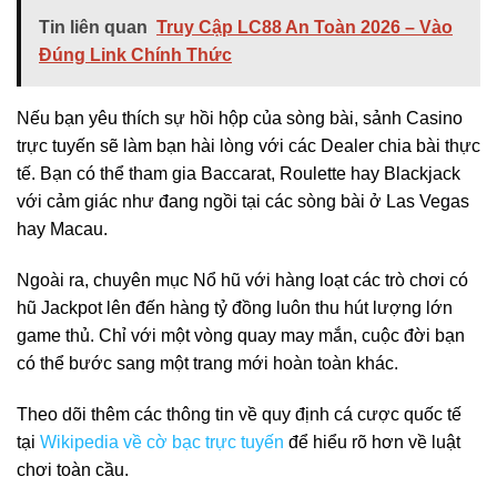
Tin liên quan
Truy Cập LC88 An Toàn 2026 – Vào
Đúng Link Chính Thức
Nếu bạn yêu thích sự hồi hộp của sòng bài, sảnh Casino
trực tuyến sẽ làm bạn hài lòng với các Dealer chia bài thực
tế. Bạn có thể tham gia Baccarat, Roulette hay Blackjack
với cảm giác như đang ngồi tại các sòng bài ở Las Vegas
hay Macau.
Ngoài ra, chuyên mục Nổ hũ với hàng loạt các trò chơi có
hũ Jackpot lên đến hàng tỷ đồng luôn thu hút lượng lớn
game thủ. Chỉ với một vòng quay may mắn, cuộc đời bạn
có thể bước sang một trang mới hoàn toàn khác.
Theo dõi thêm các thông tin về quy định cá cược quốc tế
tại
Wikipedia về cờ bạc trực tuyến
để hiểu rõ hơn về luật
chơi toàn cầu.